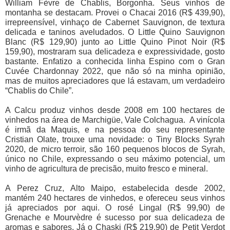
William Fèvre de Chablis, Borgonha. Seus vinhos de
montanha se destacam. Provei o Chacai 2016 (R$ 439,90),
irrepreensível, vinhaço de Cabernet Sauvignon, de textura
delicada e taninos aveludados. O Little Quino Sauvignon
Blanc (R$ 129,90) junto ao Little Quino Pinot Noir (R$
159,90), mostraram sua delicadeza e expressividade, gosto
bastante. Enfatizo a conhecida linha Espino com o Gran
Cuvée Chardonnay 2022, que não só na minha opinião,
mas de muitos apreciadores que lá estavam, um verdadeiro
“Chablis do Chile”.
A Calcu produz vinhos desde 2008 em 100 hectares de
vinhedos na área de Marchigüe, Vale Colchagua. A vinícola
é irmã da Maquis, e na pessoa do seu representante
Cristian Olate, trouxe uma novidade: o Tiny Blocks Syrah
2020, de micro terroir, são 160 pequenos blocos de Syrah,
único no Chile, expressando o seu máximo potencial, um
vinho de agricultura de precisão, muito fresco e mineral.
A Perez Cruz, Alto Maipo, estabelecida desde 2002,
mantém 240 hectares de vinhedos, e ofereceu seus vinhos
já apreciados por aqui. O rosé Lingal (R$ 99,90) de
Grenache e Mourvèdre é sucesso por sua delicadeza de
aromas e sabores. Já o Chaski (R$ 219,90) de Petit Verdot