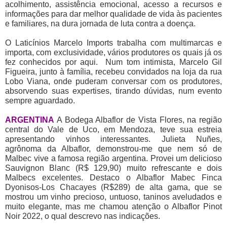
acolhimento, assistência emocional, acesso a recursos e
informações para dar melhor qualidade de vida às pacientes
e familiares, na dura jornada de luta contra a doença.
O Laticínios Marcelo Imports trabalha com multimarcas e
importa, com exclusividade, vários produtores os quais já os
fez conhecidos por aqui. Num tom intimista, Marcelo Gil
Figueira, junto à família, recebeu convidados na loja da rua
Lobo Viana, onde puderam conversar com os produtores,
absorvendo suas expertises, tirando dúvidas, num evento
sempre aguardado.
ARGENTINA
A Bodega Albaflor de Vista Flores, na região
central do Vale de Uco, em Mendoza, teve sua estreia
apresentando vinhos interessantes. Julieta Nuñes,
agrônoma da Albaflor, demonstrou-me que nem só de
Malbec vive a famosa região argentina. Provei um delicioso
Sauvignon Blanc (R$ 129,90) muito refrescante e dois
Malbecs excelentes. Destaco o Albaflor Mabec Finca
Dyonisos-Los Chacayes (R$289) de alta gama, que se
mostrou um vinho precioso, untuoso, taninos aveludados e
muito elegante, mas me chamou atenção o Albaflor Pinot
Noir 2022, o qual descrevo nas indicações.