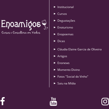
Institucional
►
Cursos
►
Degustações
►
Enoturismo
►
Enopoemas
►
Dicas
►
Cláudia Elaine Garcia de Oliveira
►
Artigos
►
Enonews
►
Momento Divino
►
Fotos "Social do Vinho"
►
Saiu na Mídia
►