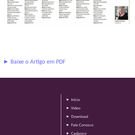
► Baixe o Artigo em PDF
Início
►
Vídeo
►
Download
►
Fale Conosco
►
Cadastro
►