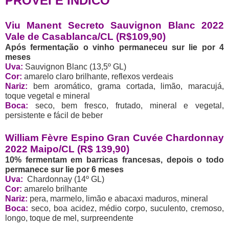
PROVEI E INDICO
Viu Manent Secreto Sauvignon Blanc 2022
Vale de Casablanca/CL (R$109,90)
Após fermentação o vinho permaneceu sur lie por 4
meses
Uva:
Sauvignon Blanc (13,5º GL)
Cor:
amarelo claro brilhante, reflexos verdeais
Nariz:
bem aromático, grama cortada, limão, maracujá,
toque vegetal e mineral
Boca:
seco, bem fresco, frutado, mineral e vegetal,
persistente e fácil de beber
William Fèvre Espino Gran Cuvée Chardonnay
2022 Maipo/CL (R$ 139,90)
10% fermentam em barricas francesas, depois o todo
permanece sur lie por 6 meses
Uva:
Chardonnay (14º GL)
Cor:
amarelo brilhante
Nariz:
pera, marmelo, limão e abacaxi maduros, mineral
Boca:
seco, boa acidez, médio corpo, suculento, cremoso,
longo, toque de mel, surpreendente