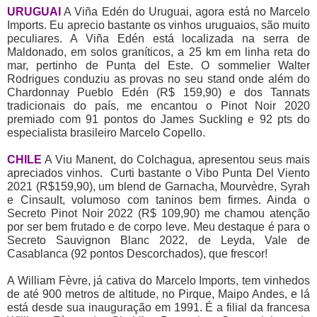
URUGUAI
A Viña Edén do Uruguai, agora está no Marcelo
Imports. Eu aprecio bastante os vinhos uruguaios, são muito
peculiares. A Viña Edén está localizada na serra de
Maldonado, em solos graníticos, a 25 km em linha reta do
mar, pertinho de Punta del Este. O sommelier Walter
Rodrigues conduziu as provas no seu stand onde além do
Chardonnay Pueblo Edén (R$ 159,90) e dos Tannats
tradicionais do país, me encantou o Pinot Noir 2020
premiado com 91 pontos do James Suckling e 92 pts do
especialista brasileiro Marcelo Copello.
CHILE
A Viu Manent, do Colchagua, apresentou seus mais
apreciados vinhos. Curti bastante o Vibo Punta Del Viento
2021 (R$159,90), um blend de Garnacha, Mourvèdre, Syrah
e Cinsault, volumoso com taninos bem firmes. Ainda o
Secreto Pinot Noir 2022 (R$ 109,90) me chamou atenção
por ser bem frutado e de corpo leve. Meu destaque é para o
Secreto Sauvignon Blanc 2022, de Leyda, Vale de
Casablanca (92 pontos Descorchados), que frescor!
A William Fèvre, já cativa do Marcelo Imports, tem vinhedos
de até 900 metros de altitude, no Pirque, Maipo Andes, e lá
está desde sua inauguração em 1991. É a filial da francesa