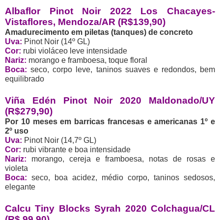
Albaflor Pinot Noir 2022 Los Chacayes-
Vistaflores, Mendoza/AR (R$139,90)
Amadurecimento em piletas (tanques) de concreto
Uva:
Pinot Noir (14º GL)
Cor:
rubi violáceo leve intensidade
Nariz:
morango e framboesa, toque floral
Boca:
seco, corpo leve, taninos suaves e redondos, bem
equilibrado
Viña Edén Pinot Noir 2020 Maldonado/UY
(R$279,90)
Por 10 meses em barricas francesas e americanas 1º e
2º uso
Uva:
Pinot Noir (14,7º GL)
Cor:
rubi vibrante e boa intensidade
Nariz:
morango, cereja e framboesa, notas de rosas e
violeta
Boca:
seco, boa acidez, médio corpo, taninos sedosos,
elegante
Calcu Tiny Blocks Syrah 2020 Colchagua/CL
(R$ 99,90)