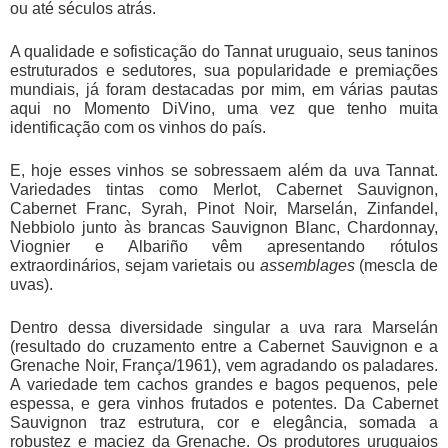
ou até séculos atrás.
A qualidade e sofisticação do Tannat uruguaio, seus taninos
estruturados e sedutores, sua popularidade e premiações
mundiais, já foram destacadas por mim, em várias pautas
aqui no Momento DiVino, uma vez que tenho muita
identificação com os vinhos do país.
E, hoje esses vinhos se sobressaem além da uva Tannat.
Variedades tintas como Merlot, Cabernet Sauvignon,
Cabernet Franc, Syrah, Pinot Noir, Marselán, Zinfandel,
Nebbiolo junto às brancas Sauvignon Blanc, Chardonnay,
Viognier e Albariño vêm apresentando rótulos
extraordinários, sejam varietais ou
assemblages
(mescla de
uvas).
Dentro dessa diversidade singular a uva rara Marselán
(resultado do cruzamento entre a Cabernet Sauvignon e a
Grenache Noir, França/1961), vem agradando os paladares.
A variedade tem cachos grandes e bagos pequenos, pele
espessa, e gera vinhos frutados e potentes. Da Cabernet
Sauvignon traz estrutura, cor e elegância, somada a
robustez e maciez da Grenache. Os produtores uruguaios