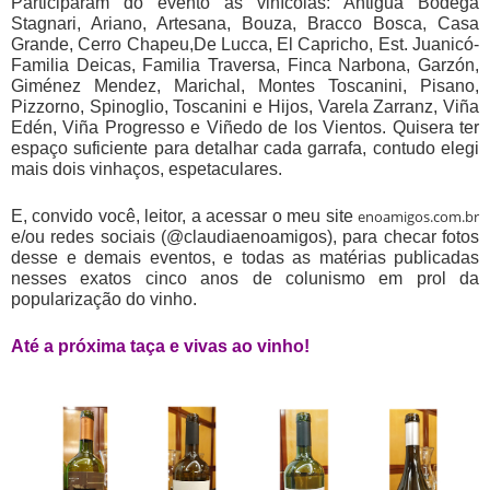
Participaram do evento as vinícolas: Antigua Bodega
Stagnari, Ariano, Artesana, Bouza, Bracco Bosca, Casa
Grande, Cerro Chapeu,De Lucca, El Capricho, Est. Juanicó-
Familia Deicas, Familia Traversa, Finca Narbona, Garzón,
Giménez Mendez, Marichal, Montes Toscanini, Pisano,
Pizzorno, Spinoglio, Toscanini e Hijos, Varela Zarranz, Viña
Edén, Viña Progresso e Viñedo de los Vientos. Quisera ter
espaço suficiente para detalhar cada garrafa, contudo elegi
mais dois vinhaços, espetaculares.
E, convido você, leitor, a acessar o meu site
enoamigos.com.br
e/ou redes sociais (@claudiaenoamigos), para checar fotos
desse e demais eventos, e todas as matérias publicadas
nesses exatos cinco anos de colunismo em prol da
popularização do vinho.
Até a próxima taça e vivas ao vinho!