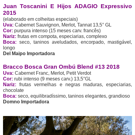
Juan Toscanini E Hijos ADAGIO Expressivo
2015
(elaborado em colheitas especiais)
Uva:
Cabernet Sauvignon, Merlot, Tannat 13,5° GL
Cor:
purpura intenso (15 meses carv. francês)
Nariz:
frutas em compota, especiarias, complexo
Boca:
seco, taninos aveludados, encorpado, mastigável,
longo
Del Maipo Importadora
Bracco Bosca Gran Ombú Blend #13 2018
Uva:
Cabernet Franc, Merlot, Petit Verdot
Cor:
rubi intenso (9 meses carv.) 13,5°GL
Nariz:
frutas vermelhas e negras maduras, especiarias,
chocolate
Boca:
seco, equilibradíssimo, taninos elegantes, grandioso
Domno Importadora