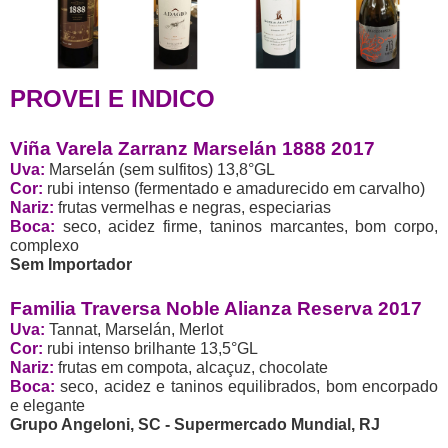
PROVEI E INDICO
Viña Varela Zarranz Marselán 1888 2017
Uva:
Marselán (sem sulfitos) 13,8°GL
Cor:
rubi intenso (fermentado e amadurecido em carvalho)
Nariz:
frutas vermelhas e negras, especiarias
Boca:
seco, acidez firme, taninos marcantes, bom corpo,
complexo
Sem Importador
Familia Traversa Noble Alianza Reserva 2017
Uva:
Tannat, Marselán, Merlot
Cor:
rubi intenso brilhante 13,5°GL
Nariz:
frutas em compota, alcaçuz, chocolate
Boca:
seco, acidez e taninos equilibrados, bom encorpado
e elegante
Grupo Angeloni, SC - Supermercado Mundial, RJ