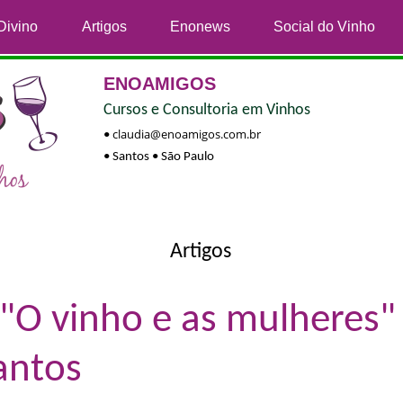
Divino
Artigos
Enonews
Social do Vinho
ENOAMIGOS
Cursos e Consultoria em Vinhos
claudia@enoamigos.com.br
•
• Santos • São Paulo
Artigos
O vinho e as mulheres" 
Santos