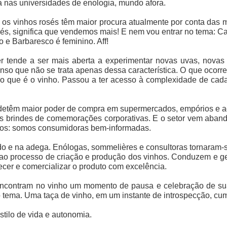
ia nas universidades de enologia, mundo afora.
s vinhos rosés têm maior procura atualmente por conta das m
sés, significa que vendemos mais! E nem vou entrar no tema: 
 e Barbaresco é feminino. Aff!
tende a ser mais aberta a experimentar novas uvas, novas r
enso que não se trata apenas dessa característica. O que ocorr
 que é o vinho. Passou a ter acesso à complexidade de cada 
detêm maior poder de compra em supermercados, empórios e 
té os brindes de comemorações corporativas. E o setor vem aba
mos: somos consumidoras bem-informadas.
 e na adega. Enólogas, sommelières e consultoras tornaram-s
a ao processo de criação e produção dos vinhos. Conduzem e g
recer e comercializar o produto com excelência.
ncontram no vinho um momento de pausa e celebração de suas
ema. Uma taça de vinho, em um instante de introspecção, cum
tilo de vida e autonomia.