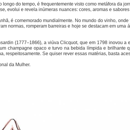
longo do tempo, é frequentemente visto como metáfora da jorn
e, evolui e revela inúmeras nuances: cores, aromas e sabores d
amanhã, é comemorado mundialmente.
No mundo do vinho, onde t
aram normas, romperam barreiras e hoje se destacam em uma ár
rdin (1777–1866), a viúva Clicquot, que em 1798 inovou a en
o um champagne opaco e turvo na bebida límpida e brilhante
 respeitosamente. Se quiser rever essas matérias, basta aces
onal da Mulher.