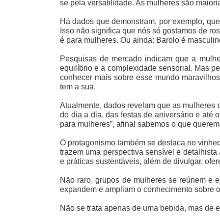
se pela versatilidade. As mulheres são maior
Há dados que demonstram, por exemplo, que o
Isso não significa que nós só gostamos de ro
é para mulheres. Ou ainda: Barolo é masculino
Pesquisas de mercado indicam que a mulher 
equilíbrio e a complexidade sensorial. Mas p
conhecer mais sobre esse mundo maravilhoso
tem a sua.
Atualmente, dados revelam que as mulheres 
do dia a dia, das festas de aniversário e a
para mulheres”, afinal sabemos o que quere
O protagonismo também se destaca no vinhedo
trazem uma perspectiva sensível e detalhist
e práticas sustentáveis, além de divulgar, ofe
Não raro, grupos de mulheres se reúnem e e
expandem e ampliam o conhecimento sobre o t
Não se trata apenas de uma bebida, mas de es