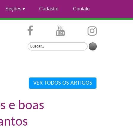
Seções
Cadastro
Contato
VER TODOS OS ARTIGOS
s e boas
Santos