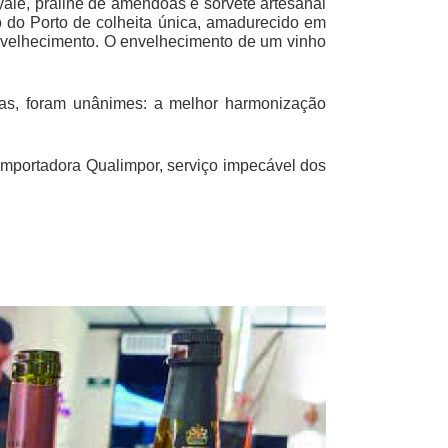
ale, praliné de amêndoas e sorvete artesanal
 do Porto de colheita única, amadurecido em
envelhecimento. O envelhecimento de um vinho
hias, foram unânimes: a melhor harmonização
importadora Qualimpor, serviço impecável dos