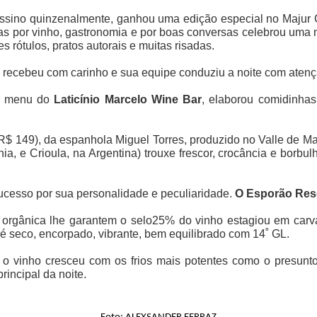
ssino quinzenalmente, ganhou uma edição especial no Majur
 por vinho, gastronomia e por boas conversas celebrou uma no
 rótulos, pratos autorais e muitas risadas.
jur, recebeu com carinho e sua equipe conduziu a noite com aten
 o menu do
Laticínio Marcelo Wine Bar
, elaborou comidinha
R$ 149), da espanhola Miguel Torres, produzido no Valle de Ma
, e Crioula, na Argentina) trouxe frescor, crocância e borbul
sucesso por sua personalidade e peculiaridade.
O Esporão Res
rgânica lhe garantem o selo25% do vinho estagiou em carva
a é seco, encorpado, vibrante, bem equilibrado com 14˚ GL.
 vinho cresceu com os frios mais potentes como o presunto c
incipal da noite.