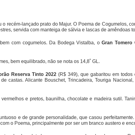
parou o recém-lançado prato do Majur. O Poema de Cogumelos, 
estres, servida com manteiga de sálvia e lascas de amêndoas t
am bem com cogumelos. Da Bodega Vistalba, o
Gran Tomero 
.
rmes, bem equilibrado, não se nota os 14,8˚ GL.
rão Reserva Tinto 2022
(R$ 349), que gabaritou em todos 
de castas. Alicante Bouschet, Trincadeira, Touriga Nacional
 vermelhos e pretos, baunilha, chocolate e madeira sutil. Tan
, untuoso e de grande personalidade, que casou perfeitamente
 com o Poema, principalmente por ser um branco austero e enc