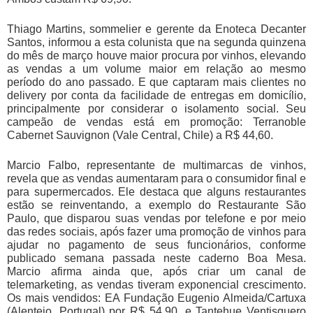
Thiago Martins, sommelier e gerente da Enoteca Decanter
Santos, informou a esta colunista que na segunda quinzena
do mês de março houve maior procura por vinhos, elevando
as vendas a um volume maior em relação ao mesmo
período do ano passado. E que captaram mais clientes no
delivery por conta da facilidade de entregas em domicílio,
principalmente por considerar o isolamento social. Seu
campeão de vendas está em promoção: Terranoble
Cabernet Sauvignon (Vale Central, Chile) a R$ 44,60.
Marcio Falbo, representante de multimarcas de vinhos,
revela que as vendas aumentaram para o consumidor final e
para supermercados. Ele destaca que alguns restaurantes
estão se reinventando, a exemplo do Restaurante São
Paulo, que disparou suas vendas por telefone e por meio
das redes sociais, após fazer uma promoção de vinhos para
ajudar no pagamento de seus funcionários, conforme
publicado semana passada neste caderno Boa Mesa.
Marcio afirma ainda que, após criar um canal de
telemarketing, as vendas tiveram exponencial crescimento.
Os mais vendidos: EA Fundação Eugenio Almeida/Cartuxa
(Alentejo, Portugal) por R$ 54,90, e Tantehue Ventisquero