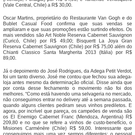
(Vale Central, Chile) a R$ 30,00.
Oscar Martins, proprietário do Restaurante Van Gogh e do
Bublet Casual Food confirma que suas vendas se
ampliaram e que suas promoções estão surtindo efeitos. Os
mais vendidos são Art Noble Reserva Cabernet Sauvignon
(Curicó, Chile) por R$ 49,00; Bisquertt La Joya Gran
Reserva Cabernet Sauvignon (Chile) por R$ 75,00 além do
Chianti Classico Santa Margherita 2013 (Itália) por R$
89,00.
Já o depoimento do José Rodrigues, da Adega Petit Verdot,
foi um tanto diverso. José me contou que fechou sua adega-
loja antes mesmo da determinação oficial. Disse ainda que
por conta desse fechamento o movimento não foi dos
melhores. “Como está havendo uma selvageria no mercado,
não conseguimos entrar no delivery até a semana passada,
quando alguns clientes pediram seus vinhos prediletos. E
agora, por incrível que pareça, os campeões de venda são
os El Enemigo Cabernet Franc (Mendoza, Argentina) R$
209,80 e no que se refere a vinhos de custo-benefício, o
Misiones Carménère (Chile) R$ 59,00. Interessante que
conseguimos mais uma vez sermos diferentes: o pessoal