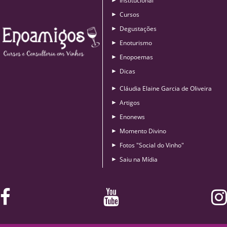
Institucional
Cursos
►
Degustações
►
Enoturismo
►
Enopoemas
►
Dicas
►
Cláudia Elaine Garcia de Oliveira
►
Artigos
►
Enonews
►
Momento Divino
►
Fotos "Social do Vinho"
►
Saiu na Mídia
►