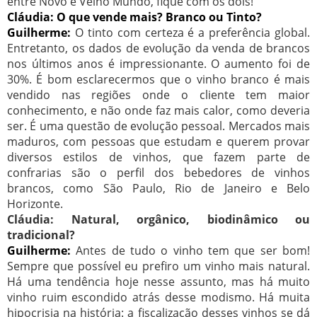
entre Novo e Velho Mundo, fique com os dois!
Cláudia: O que vende mais? Branco ou Tinto?
Guilherme:
O tinto com certeza é a preferência global.
Entretanto, os dados de evolução da venda de brancos
nos últimos anos é impressionante. O aumento foi de
30%. É bom esclarecermos que o vinho branco é mais
vendido nas regiões onde o cliente tem maior
conhecimento, e não onde faz mais calor, como deveria
ser. É uma questão de evolução pessoal. Mercados mais
maduros, com pessoas que estudam e querem provar
diversos estilos de vinhos, que fazem parte de
confrarias são o perfil dos bebedores de vinhos
brancos, como São Paulo, Rio de Janeiro e Belo
Horizonte.
Cláudia: Natural, orgânico, biodinâmico ou
tradicional?
Guilherme:
Antes de tudo o vinho tem que ser bom!
Sempre que possível eu prefiro um vinho mais natural.
Há uma tendência hoje nesse assunto, mas há muito
vinho ruim escondido atrás desse modismo. Há muita
hipocrisia na história: a fiscalização desses vinhos se dá