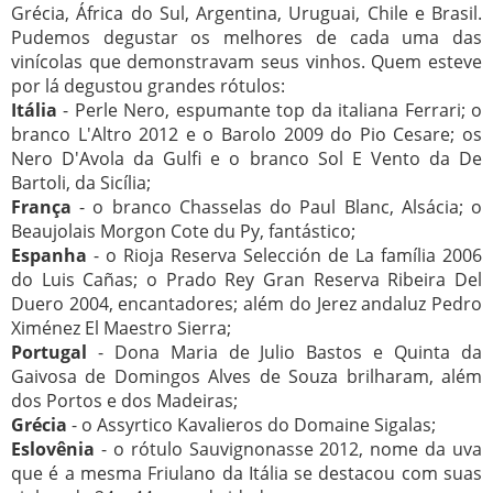
Grécia, África do Sul, Argentina, Uruguai, Chile e Brasil.
Pudemos degustar os melhores de cada uma das
vinícolas que demonstravam seus vinhos. Quem esteve
por lá degustou grandes rótulos:
Itália
- Perle Nero, espumante top da italiana Ferrari; o
branco L'Altro 2012 e o Barolo 2009 do Pio Cesare; os
Nero D'Avola da Gulfi e o branco Sol E Vento da De
Bartoli, da Sicília;
França
- o branco Chasselas do Paul Blanc, Alsácia; o
Beaujolais Morgon Cote du Py, fantástico;
Espanha
- o Rioja Reserva Selección de La família 2006
do Luis Cañas; o Prado Rey Gran Reserva Ribeira Del
Duero 2004, encantadores; além do Jerez andaluz Pedro
Ximénez El Maestro Sierra;
Portugal
- Dona Maria de Julio Bastos e Quinta da
Gaivosa de Domingos Alves de Souza brilharam, além
dos Portos e dos Madeiras;
Grécia
- o Assyrtico Kavalieros do Domaine Sigalas;
Eslovênia
- o rótulo Sauvignonasse 2012, nome da uva
que é a mesma Friulano da Itália se destacou com suas