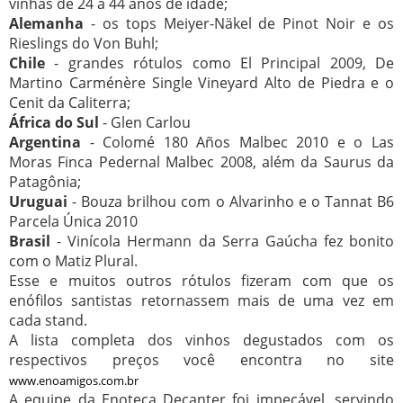
vinhas de 24 a 44 anos de idade;
Alemanha
- os tops Meiyer-Näkel de Pinot Noir e os
Rieslings do Von Buhl;
Chile
- grandes rótulos como El Principal 2009, De
Martino Carménère Single Vineyard Alto de Piedra e o
Cenit da Caliterra;
África do Sul
- Glen Carlou
Argentina
- Colomé 180 Años Malbec 2010 e o Las
Moras Finca Pedernal Malbec 2008, além da Saurus da
Patagônia;
Uruguai
- Bouza brilhou com o Alvarinho e o Tannat B6
Parcela Única 2010
Brasil
- Vinícola Hermann da Serra Gaúcha fez bonito
com o Matiz Plural.
Esse e muitos outros rótulos fizeram com que os
enófilos santistas retornassem mais de uma vez em
cada stand.
A lista completa dos vinhos degustados com os
respectivos preços você encontra no site
www.enoamigos.com.br
A equipe da Enoteca Decanter foi impecável, servindo